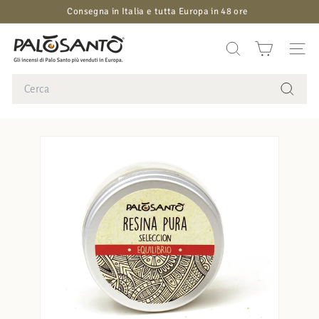
Vai
Consegna in Italia e tutta Europa in 48 ore
direttamente
Metti
P
ai
in
contenuti
a
CERCA
NAVI
pausa
presentazione
l
Search
o
Cerca
s
a
n
t
o