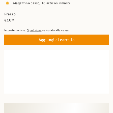
Magazzino basso, 10 articoli rimasti
Prezzo
Prezzo
€10,99
€10
99
di
Imposte incluse.
Spedizione
calcolata alla cassa.
listino
Aggiungi al carrello