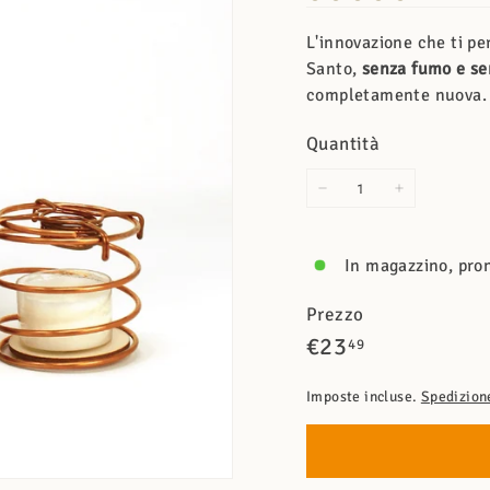
L'innovazione che ti pe
Santo,
senza fumo e se
completamente nuova.
Quantità
−
+
In magazzino, pron
Prezzo
Prezzo
€23,49
€23
49
di
Imposte incluse.
Spedizion
listino