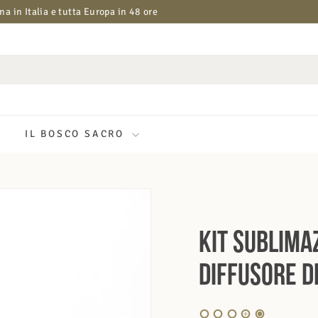
a in Italia e tutta Europa in 48 ore
Metti
in
pausa
presentazione
IL BOSCO SACRO
Kit Sublima
Diffusore d