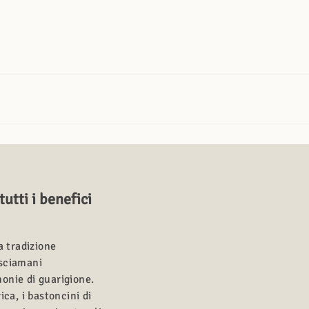
utti i benefici
a tradizione
 sciamani
monie di guarigione.
ca, i bastoncini di