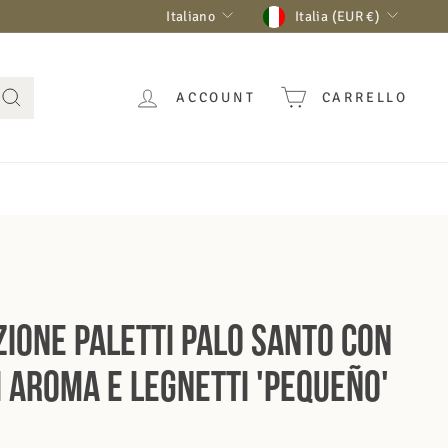
Lingua
Valuta
Italiano
Italia (EUR €)
ACCOUNT
CARRELLO
Cerca
zione Paletti Palo Santo con
i Aroma e Legnetti 'Pequeño'